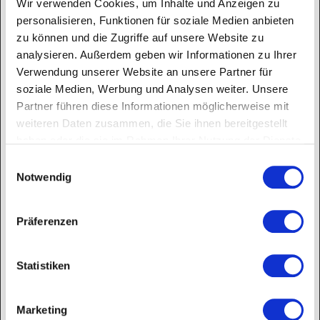
Wir verwenden Cookies, um Inhalte und Anzeigen zu
personalisieren, Funktionen für soziale Medien anbieten
zu können und die Zugriffe auf unsere Website zu
analysieren. Außerdem geben wir Informationen zu Ihrer
Verwendung unserer Website an unsere Partner für
soziale Medien, Werbung und Analysen weiter. Unsere
Partner führen diese Informationen möglicherweise mit
weiteren Daten zusammen, die Sie ihnen bereitgestellt
DEUTSCH
ENGLISH
haben oder die sie im Rahmen Ihrer Nutzung der Dienste
3 PRODUCTS
2 PRODUCTS
gesammelt haben.
Einwilligungsauswahl
Notwendig
Präferenzen
Alle 3 Ergebnisse werden angezeigt
Statistiken
Marketing