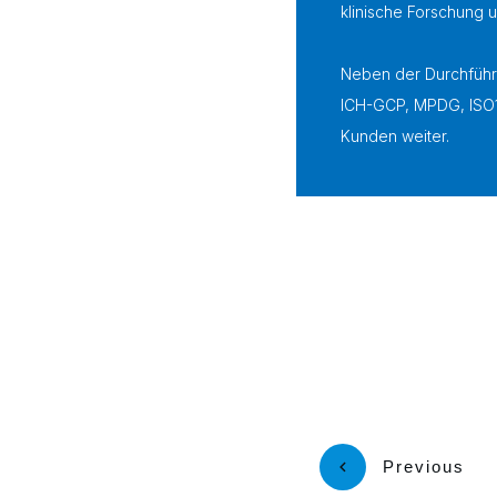
klinische Forschung 
Neben der Durchführu
ICH-GCP, MPDG, ISO1
Kunden weiter.
Previous