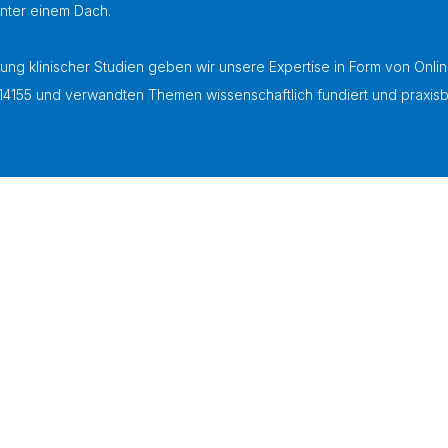
unter einem Dach.
ng klinischer Studien geben wir unsere Expertise in Form von Onl
4155 und verwandten Themen wissenschaftlich fundiert und praxi